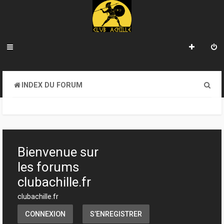
R
INDEX DU FORUM
e
c
h
e
Bienvenue sur
r
les forums
c
clubachille.fr
h
clubachille.fr
e
CONNEXION
S’ENREGISTRER