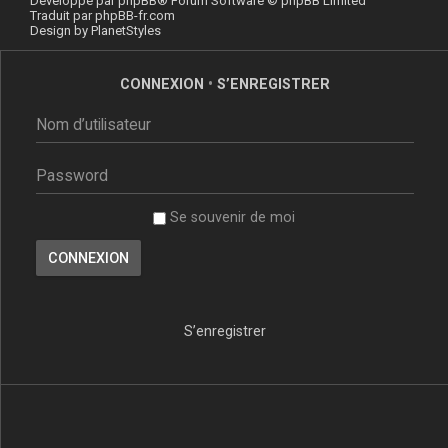
Développé par
phpBB
® Forum Software © phpBB Limited
Traduit par
phpBB-fr.com
Design by
PlanetStyles
CONNEXION
•
S’ENREGISTRER
Se souvenir de moi
S’enregistrer