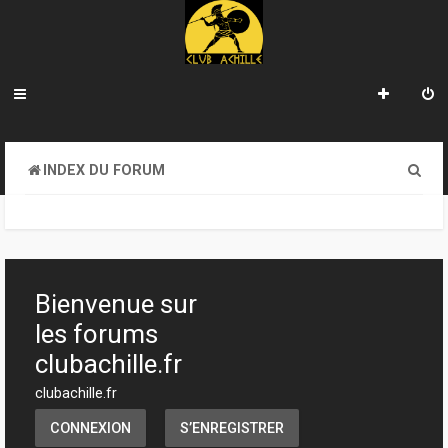
R
INDEX DU FORUM
e
c
h
e
Bienvenue sur
r
les forums
c
clubachille.fr
h
clubachille.fr
e
CONNEXION
S’ENREGISTRER