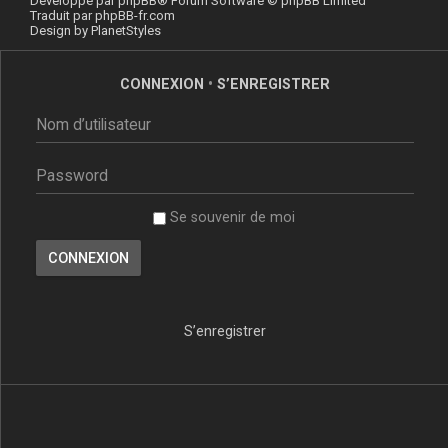
Développé par
phpBB
® Forum Software © phpBB Limited
Traduit par
phpBB-fr.com
Design by
PlanetStyles
CONNEXION
•
S’ENREGISTRER
Se souvenir de moi
S’enregistrer