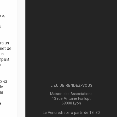
 »,
e
ra un
rnet de
 un
phpBB.
s
x-ci
LIEU DE RENDEZ-VOUS
de
la
Maison des Associations
13 rue Antoine Fonlupt
69008 Lyon
e
Le Vendredi soir à partir de 18h30