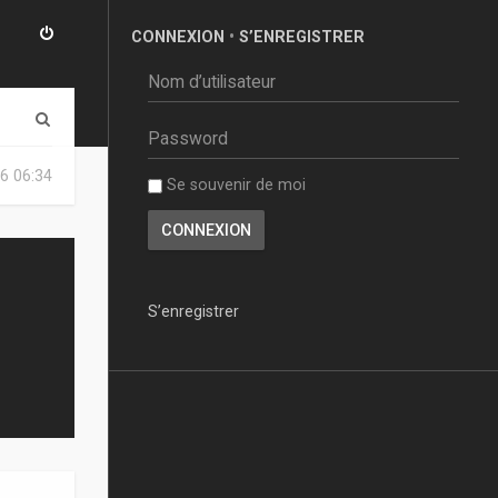
CONNEXION
•
S’ENREGISTRER
R
e
6 06:34
Se souvenir de moi
c
h
e
r
S’enregistrer
c
h
e
r