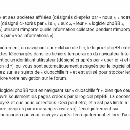
» et ses sociétés affiliées (désignés ci-après par « nous », « notre
 (désigné ci-après par « ils », « eux », « leur », « logiciel phpBB »,
utilisent n’importe quelle information collectée pendant n’import
ès par « vos informations »).
ement, en naviguant sur « clubachille.fr », le logiciel phpBB crée
xtes téléchargés dans les fichiers temporaires du navigateur Inte
qu’un identifiant utilisateur (désigné ci-après par « user-id ») et
ion-id »), qui vous sont automatiquement assignés par le logiciel 
sur les sujets de « clubachille.fr » et est utilisé pour stocker le
iore votre navigation sur le forum.
ciel phpBB tout en naviguant sur « clubachille.fr », bien que ceu
vrir seulement les pages créées par le logiciel phpBB. La secon
ez et que nous collectons. Ceci peut être, et n’est pas limité à : 
gnée ci-après par « messages invités »), l’enregistrement sur
les messages que vous envoyez après l’enregistrement et lors d’un