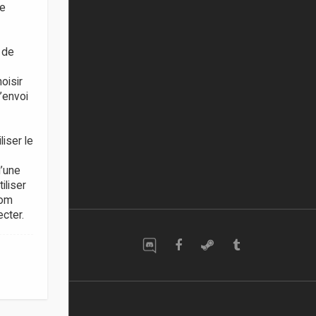
se
 de
oisir
’envoi
iser le
d’une
iliser
nom
cter.