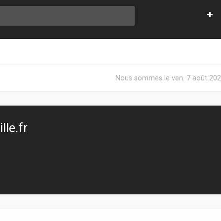
Nous sommes le ven. 7 août 202
le.fr