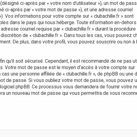
(désigné ci-après par « votre nom d’utilisateur »), un mot de pas
né ci-après par « votre mot de passe »), et une adresse courriel
»). Vos informations pour votre compte sur « clubachille.fr » sont
bles dans le pays qui nous héberge. Toute information en-dehors
adresse courriel requise par « clubachille.fr » durant la procédure
a discrétion de « clubachille.fr ». Dans tous les cas, vous pouvez ch
ment. De plus, dans votre profil, vous pouvez souscrire ou non à l
n qu’il soit sécurisé. Cependant, il est recommandé de ne pas util
ts. Votre mot de passe est le moyen d’accès à votre compte sur
 cas une personne affiliée de « clubachille.fr », de phpBB ou une 
ot de passe. Si vous oubliez votre mot de passe, vous pouvez ut
le logiciel phpBB. Ce processus vous demandera de fournir votre 
énérera un nouveau mot de passe qui vous permettra de vous reconne