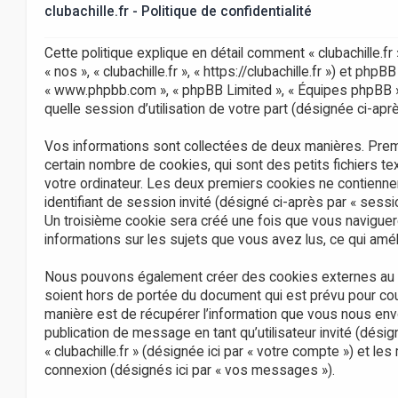
clubachille.fr - Politique de confidentialité
Cette politique explique en détail comment « clubachille.fr 
« nos », « clubachille.fr », « https://clubachille.fr ») et phpBB
« www.phpbb.com », « phpBB Limited », « Équipes phpBB ») 
quelle session d’utilisation de votre part (désignée ci-apr
Vos informations sont collectées de deux manières. Premièr
certain nombre de cookies, qui sont des petits fichiers te
votre ordinateur. Les deux premiers cookies ne contiennent 
identifiant de session invité (désigné ci-après par « sess
Un troisième cookie sera créé une fois que vous naviguerez 
informations sur les sujets que vous avez lus, ce qui amél
Nous pouvons également créer des cookies externes au logi
soient hors de portée du document qui est prévu pour cou
manière est de récupérer l’information que vous nous envoy
publication de message en tant qu’utilisateur invité (dési
« clubachille.fr » (désignée ici par « votre compte ») et 
connexion (désignés ici par « vos messages »).