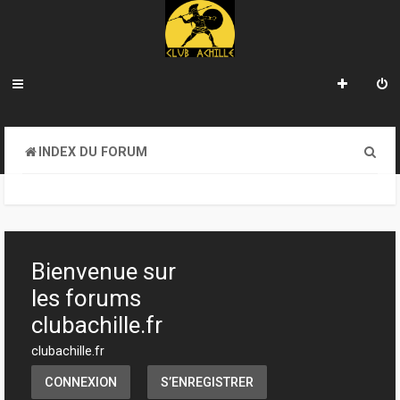
R
INDEX DU FORUM
e
c
h
e
Bienvenue sur
r
les forums
c
clubachille.fr
h
clubachille.fr
e
CONNEXION
S’ENREGISTRER