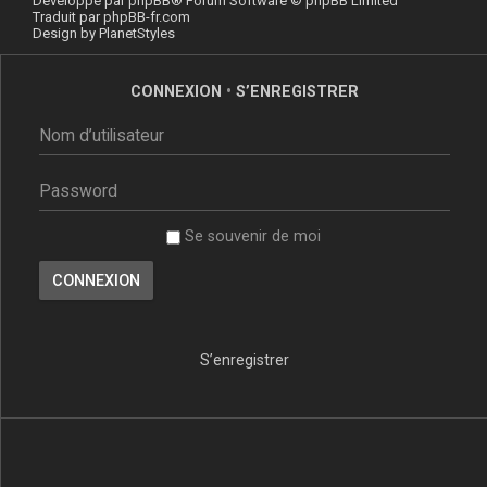
Développé par
phpBB
® Forum Software © phpBB Limited
Traduit par
phpBB-fr.com
Design by
PlanetStyles
CONNEXION
•
S’ENREGISTRER
Se souvenir de moi
S’enregistrer