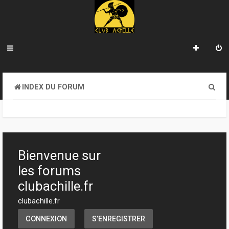
R
INDEX DU FORUM
e
c
h
e
Bienvenue sur
r
les forums
c
clubachille.fr
h
clubachille.fr
e
CONNEXION
S’ENREGISTRER