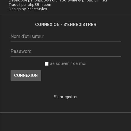
Développé par
phpBB
® Forum Software © phpBB Limited
Traduit par
phpBB-fr.com
Design by
PlanetStyles
CONNEXION
•
S’ENREGISTRER
Se souvenir de moi
S’enregistrer