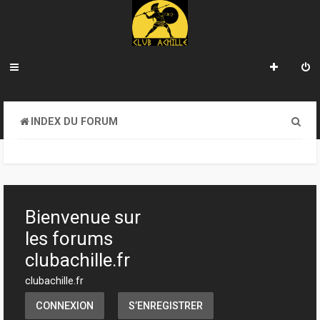
R
INDEX DU FORUM
e
c
h
e
Bienvenue sur
r
les forums
c
clubachille.fr
h
clubachille.fr
e
CONNEXION
S’ENREGISTRER