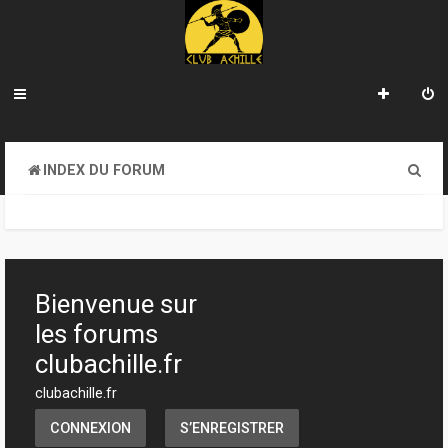
R
INDEX DU FORUM
e
c
h
e
Bienvenue sur
r
les forums
c
clubachille.fr
h
clubachille.fr
e
CONNEXION
S’ENREGISTRER