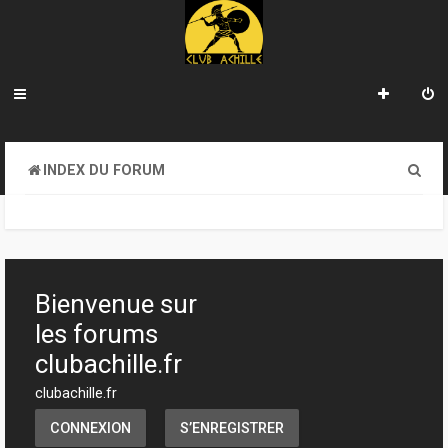
R
INDEX DU FORUM
e
c
h
e
Bienvenue sur
r
les forums
c
clubachille.fr
h
clubachille.fr
e
CONNEXION
S’ENREGISTRER