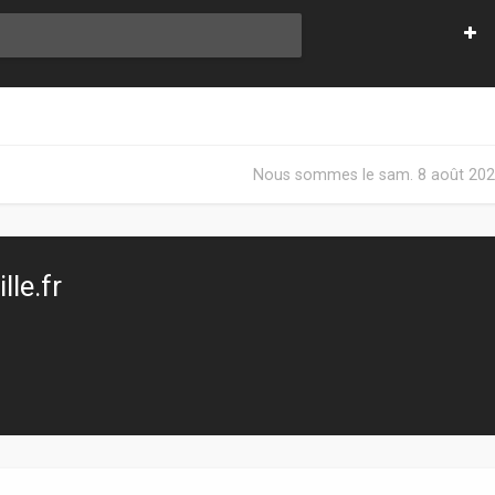
Nous sommes le sam. 8 août 202
le.fr