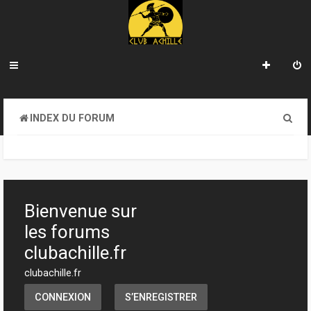
R
INDEX DU FORUM
e
c
h
e
Bienvenue sur
r
les forums
c
clubachille.fr
h
clubachille.fr
e
CONNEXION
S’ENREGISTRER