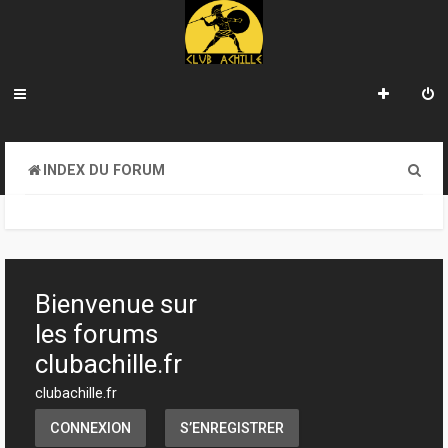
R
INDEX DU FORUM
e
c
h
e
Bienvenue sur
r
les forums
c
clubachille.fr
h
clubachille.fr
e
CONNEXION
S’ENREGISTRER