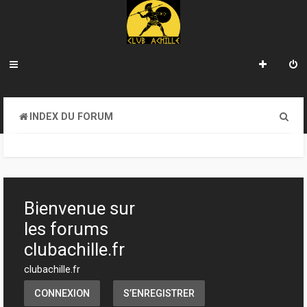
R
INDEX DU FORUM
e
c
h
e
Bienvenue sur
r
les forums
c
clubachille.fr
h
clubachille.fr
e
CONNEXION
S’ENREGISTRER