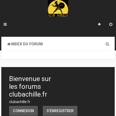
R
INDEX DU FORUM
e
c
h
e
Bienvenue sur
r
les forums
c
clubachille.fr
h
clubachille.fr
e
CONNEXION
S’ENREGISTRER