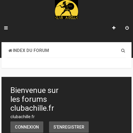
R
INDEX DU FORUM
e
c
h
e
Bienvenue sur
r
les forums
c
clubachille.fr
h
clubachille.fr
e
CONNEXION
S’ENREGISTRER