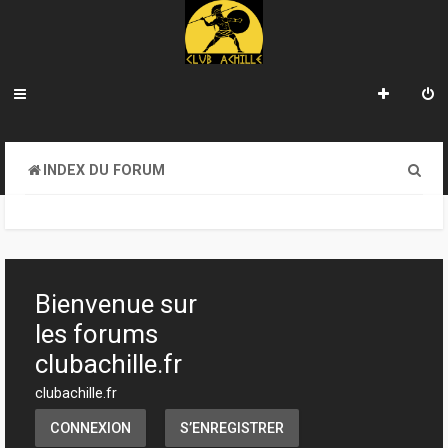
R
INDEX DU FORUM
e
c
h
e
Bienvenue sur
r
les forums
c
clubachille.fr
h
clubachille.fr
e
CONNEXION
S’ENREGISTRER