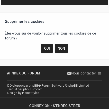
r
Supprimer les cookies
Êtes-vous sûr de vouloir supprimer tous les cookies de ce
forum ?
INDEX DU FORUM
Nous contacter
Développé par
phpBB
® Forum Software © phpBB Limited
Traduit par
phpBB-fr.com
Design by
PlanetStyles
CONNEXION
•
S’ENREGISTRER