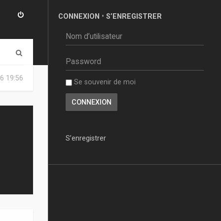
CONNEXION
•
S’ENREGISTRER
R
e
6 19:56
Se souvenir de moi
c
h
e
r
S’enregistrer
c
h
e
r