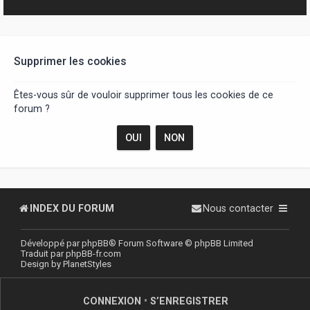
r
Supprimer les cookies
Êtes-vous sûr de vouloir supprimer tous les cookies de ce
forum ?
INDEX DU FORUM
Nous contacter
Développé par
phpBB
® Forum Software © phpBB Limited
Traduit par
phpBB-fr.com
Design by
PlanetStyles
CONNEXION
•
S’ENREGISTRER