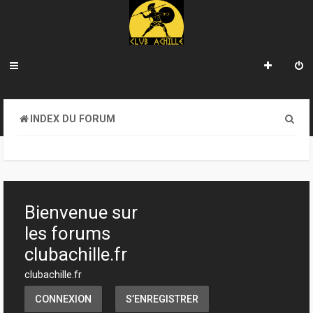
R
INDEX DU FORUM
e
c
h
e
Bienvenue sur
r
les forums
c
clubachille.fr
h
clubachille.fr
e
CONNEXION
S’ENREGISTRER