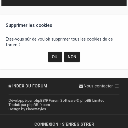
r
Supprimer les cookies
Êtes-vous sûr de vouloir supprimer tous les cookies de ce
forum ?
INDEX DU FORUM
Nous contacter
Développé par
phpBB
® Forum Software © phpBB Limited
Traduit par
phpBB-fr.com
Design by
PlanetStyles
CONNEXION
•
S’ENREGISTRER