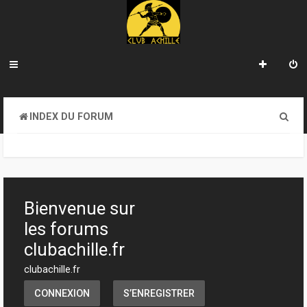
R
INDEX DU FORUM
e
c
h
e
Bienvenue sur
r
les forums
c
clubachille.fr
h
clubachille.fr
e
CONNEXION
S’ENREGISTRER