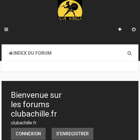
R
INDEX DU FORUM
e
c
h
e
Bienvenue sur
r
les forums
c
clubachille.fr
h
clubachille.fr
e
CONNEXION
S’ENREGISTRER