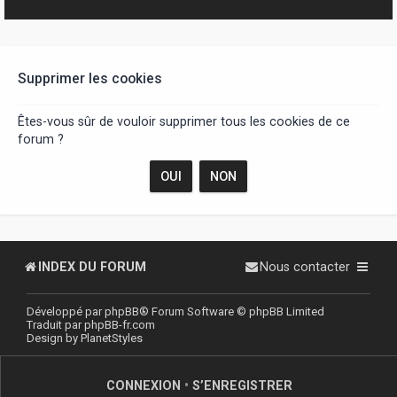
r
Supprimer les cookies
Êtes-vous sûr de vouloir supprimer tous les cookies de ce
forum ?
INDEX DU FORUM
Nous contacter
Développé par
phpBB
® Forum Software © phpBB Limited
Traduit par
phpBB-fr.com
Design by
PlanetStyles
CONNEXION
•
S’ENREGISTRER