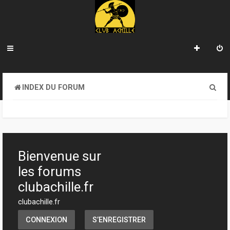
R
INDEX DU FORUM
e
c
h
e
Bienvenue sur
r
les forums
c
clubachille.fr
h
clubachille.fr
e
CONNEXION
S’ENREGISTRER