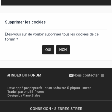
r
Supprimer les cookies
Êtes-vous sûr de vouloir supprimer tous les cookies de ce
forum ?
INDEX DU FORUM
Nous contacter
Développé par
phpBB
® Forum Software © phpBB Limited
Traduit par
phpBB-fr.com
Design by
PlanetStyles
CONNEXION
•
S’ENREGISTRER