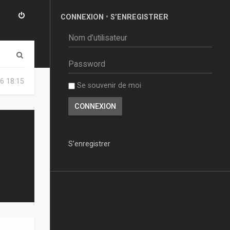
CONNEXION
•
S’ENREGISTRER
R
e
6 18:15
Se souvenir de moi
c
h
e
r
S’enregistrer
c
h
e
r