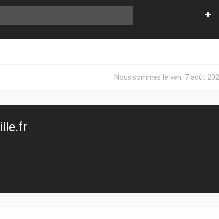
Nous sommes le ven. 7 août 202
le.fr