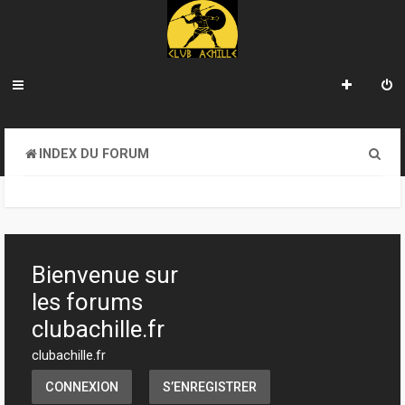
R
INDEX DU FORUM
e
c
h
e
Bienvenue sur
r
les forums
c
clubachille.fr
h
clubachille.fr
e
CONNEXION
S’ENREGISTRER