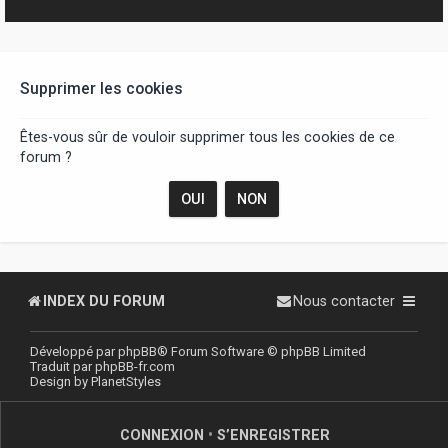
r
Supprimer les cookies
Êtes-vous sûr de vouloir supprimer tous les cookies de ce
forum ?
INDEX DU FORUM
Nous contacter
Développé par
phpBB
® Forum Software © phpBB Limited
Traduit par
phpBB-fr.com
Design by
PlanetStyles
CONNEXION
•
S’ENREGISTRER