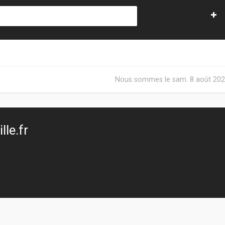
Nous sommes le sam. 8 août 202
le.fr