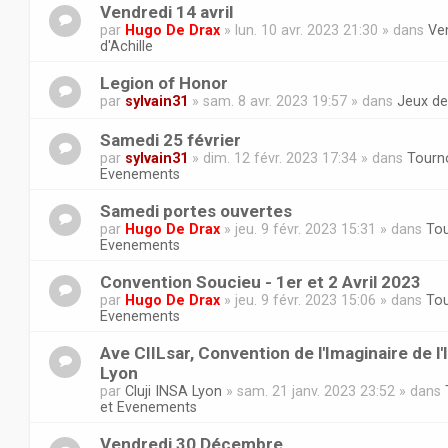
Vendredi 14 avril
par
Hugo De Drax
» lun. 10 avr. 2023 21:30 » dans
Ven
d'Achille
Legion of Honor
par
sylvain31
» sam. 8 avr. 2023 19:57 » dans
Jeux de
Samedi 25 février
par
sylvain31
» dim. 12 févr. 2023 17:34 » dans
Tourno
Evenements
Samedi portes ouvertes
par
Hugo De Drax
» jeu. 9 févr. 2023 15:31 » dans
Tou
Evenements
Convention Soucieu - 1er et 2 Avril 2023
par
Hugo De Drax
» jeu. 9 févr. 2023 15:06 » dans
Tou
Evenements
Ave CIILsar, Convention de l'Imaginaire de l
Lyon
par
Cluji INSA Lyon
» sam. 21 janv. 2023 23:52 » dans
et Evenements
Vendredi 30 Décembre