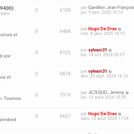
69400)
par
Gantillon Jean-François
0
6100
jeu. 9 janv. 2025 10:10
» dans
par
Hugo De Drax
0
6468
mer. 8 janv. 2025 10:15
urnois et
par
sylvain31
0
6125
lun. 14 oct. 2024 20:57
i soir
par
sylvain31
0
6874
dim. 29 sept. 2024 16:13
ois et
par
JEZEQUEL Jeremy
0
7319
lun. 19 août 2024 10:39
ns
Tournois
par
Hugo De Drax
0
6607
sam. 10 août 2024 17:24
Vendredi