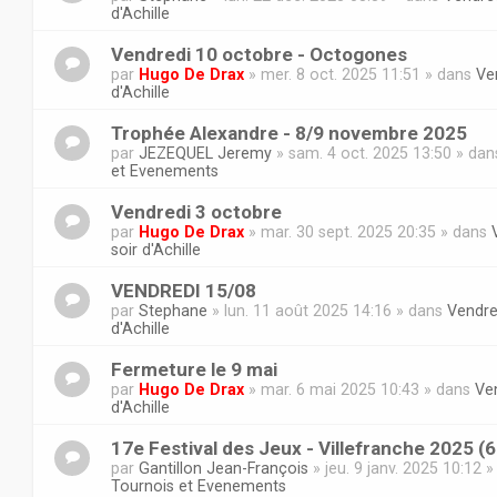
d'Achille
Vendredi 10 octobre - Octogones
par
Hugo De Drax
» mer. 8 oct. 2025 11:51 » dans
Ve
d'Achille
Trophée Alexandre - 8/9 novembre 2025
par
JEZEQUEL Jeremy
» sam. 4 oct. 2025 13:50 » da
et Evenements
Vendredi 3 octobre
par
Hugo De Drax
» mar. 30 sept. 2025 20:35 » dans
soir d'Achille
VENDREDI 15/08
par
Stephane
» lun. 11 août 2025 14:16 » dans
Vendre
d'Achille
Fermeture le 9 mai
par
Hugo De Drax
» mar. 6 mai 2025 10:43 » dans
Ven
d'Achille
17e Festival des Jeux - Villefranche 2025 (
par
Gantillon Jean-François
» jeu. 9 janv. 2025 10:12 
Tournois et Evenements