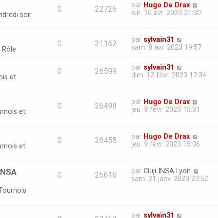
par
Hugo De Drax
0
22726
lun. 10 avr. 2023 21:30
dredi soir
par
sylvain31
0
31162
sam. 8 avr. 2023 19:57
 Rôle
par
sylvain31
0
26599
dim. 12 févr. 2023 17:34
is et
par
Hugo De Drax
0
26498
jeu. 9 févr. 2023 15:31
rnois et
par
Hugo De Drax
0
26455
jeu. 9 févr. 2023 15:06
rnois et
'INSA
par
Cluji INSA Lyon
0
25616
sam. 21 janv. 2023 23:52
Tournois
par
sylvain31