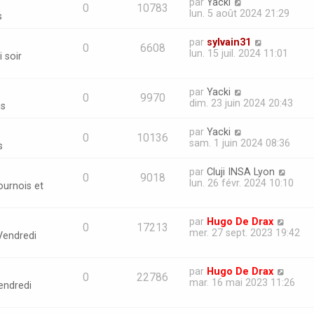
par
Yacki
0
10783
lun. 5 août 2024 21:29
s
par
sylvain31
0
6608
lun. 15 juil. 2024 11:01
 soir
par
Yacki
0
9970
dim. 23 juin 2024 20:43
ns
par
Yacki
0
10136
sam. 1 juin 2024 08:36
s
par
Cluji INSA Lyon
0
9018
lun. 26 févr. 2024 10:10
ournois et
par
Hugo De Drax
0
17213
mer. 27 sept. 2023 19:42
Vendredi
par
Hugo De Drax
0
22786
mar. 16 mai 2023 11:26
endredi