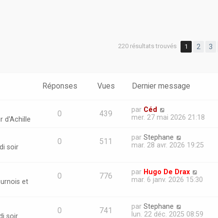
220 résultats trouvés
1
2
3
Réponses
Vues
Dernier message
par
Céd
0
439
mer. 27 mai 2026 21:18
r d'Achille
par
Stephane
0
511
mar. 28 avr. 2026 19:25
i soir
par
Hugo De Drax
0
776
mar. 6 janv. 2026 15:30
urnois et
par
Stephane
0
741
lun. 22 déc. 2025 08:59
i soir