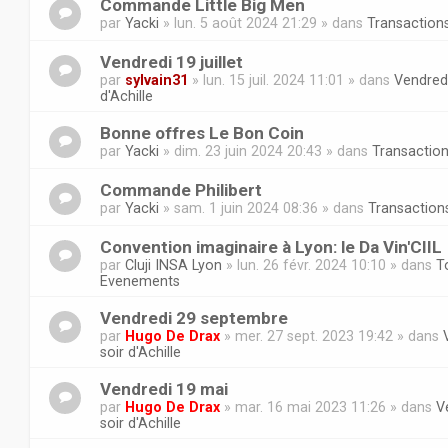
Commande Little Big Men
par
Yacki
» lun. 5 août 2024 21:29 » dans
Transaction
Vendredi 19 juillet
par
sylvain31
» lun. 15 juil. 2024 11:01 » dans
Vendredi
d'Achille
Bonne offres Le Bon Coin
par
Yacki
» dim. 23 juin 2024 20:43 » dans
Transactio
Commande Philibert
par
Yacki
» sam. 1 juin 2024 08:36 » dans
Transaction
Convention imaginaire à Lyon: le Da Vin'CIIL
par
Cluji INSA Lyon
» lun. 26 févr. 2024 10:10 » dans
T
Evenements
Vendredi 29 septembre
par
Hugo De Drax
» mer. 27 sept. 2023 19:42 » dans
soir d'Achille
Vendredi 19 mai
par
Hugo De Drax
» mar. 16 mai 2023 11:26 » dans
V
soir d'Achille