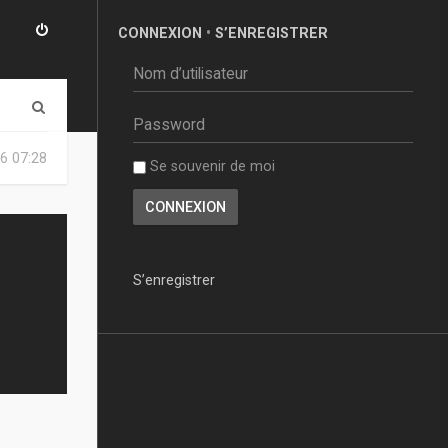
CONNEXION
•
S’ENREGISTRER
R
e
6 07:28
Se souvenir de moi
c
h
e
r
S’enregistrer
c
h
e
r