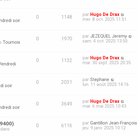
par
Hugo De Drax
0
1148
mer. 8 oct. 2025 11:51
ndredi soir
par
JEZEQUEL Jeremy
0
1970
sam. 4 oct. 2025 13:50
ns
Tournois
par
Hugo De Drax
0
1132
mar. 30 sept. 2025 20:35
Vendredi
par
Stephane
0
2031
lun. 11 août 2025 14:16
di soir
par
Hugo De Drax
0
3649
mar. 6 mai 2025 10:43
dredi soir
69400)
par
Gantillon Jean-François
0
6116
jeu. 9 janv. 2025 10:12
» dans