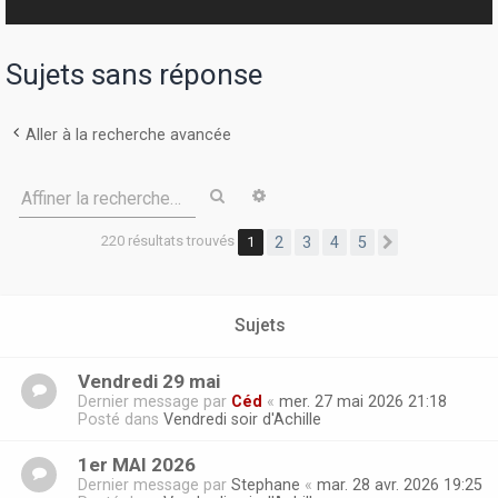
r
Sujets sans réponse
Aller à la recherche avancée
Rechercher
Recherche avancée
Affiner la recherche…
220 résultats trouvés
1
2
3
4
5
Suivante
Sujets
Vendredi 29 mai
Dernier message par
Céd
«
mer. 27 mai 2026 21:18
Posté dans
Vendredi soir d'Achille
1er MAI 2026
Dernier message par
Stephane
«
mar. 28 avr. 2026 19:25