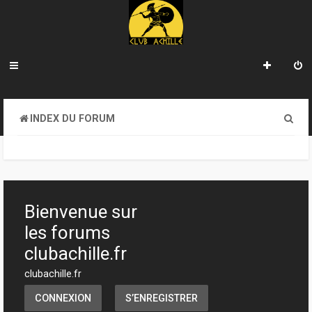
R
INDEX DU FORUM
e
c
h
e
Bienvenue sur
r
les forums
c
clubachille.fr
h
clubachille.fr
e
CONNEXION
S’ENREGISTRER