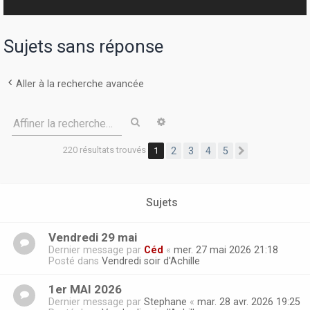
r
Sujets sans réponse
Aller à la recherche avancée
Rechercher
Recherche avancée
Affiner la recherche…
220 résultats trouvés
1
2
3
4
5
Suivante
Sujets
Vendredi 29 mai
Dernier message par
Céd
«
mer. 27 mai 2026 21:18
Posté dans
Vendredi soir d'Achille
1er MAI 2026
Dernier message par
Stephane
«
mar. 28 avr. 2026 19:25