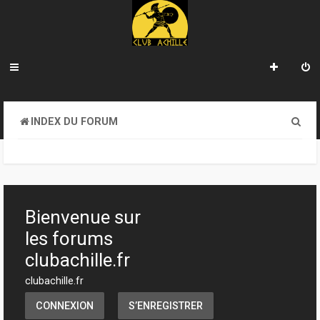
R
INDEX DU FORUM
e
c
h
e
Bienvenue sur
r
les forums
c
clubachille.fr
h
clubachille.fr
e
CONNEXION
S’ENREGISTRER