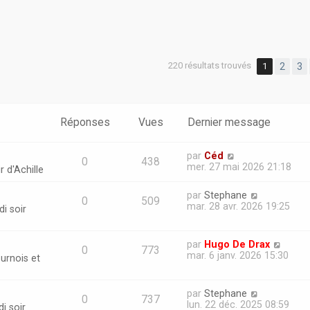
220 résultats trouvés
1
2
3
Réponses
Vues
Dernier message
par
Céd
0
438
mer. 27 mai 2026 21:18
r d'Achille
par
Stephane
0
509
mar. 28 avr. 2026 19:25
i soir
par
Hugo De Drax
0
773
mar. 6 janv. 2026 15:30
urnois et
par
Stephane
0
737
lun. 22 déc. 2025 08:59
i soir