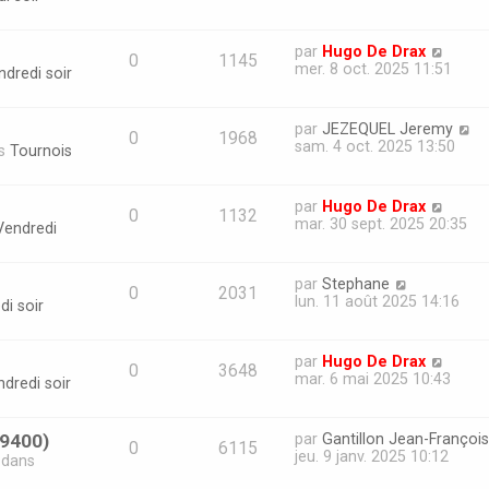
par
Hugo De Drax
0
1145
mer. 8 oct. 2025 11:51
ndredi soir
par
JEZEQUEL Jeremy
0
1968
sam. 4 oct. 2025 13:50
ns
Tournois
par
Hugo De Drax
0
1132
mar. 30 sept. 2025 20:35
Vendredi
par
Stephane
0
2031
lun. 11 août 2025 14:16
di soir
par
Hugo De Drax
0
3648
mar. 6 mai 2025 10:43
dredi soir
69400)
par
Gantillon Jean-François
0
6115
jeu. 9 janv. 2025 10:12
» dans