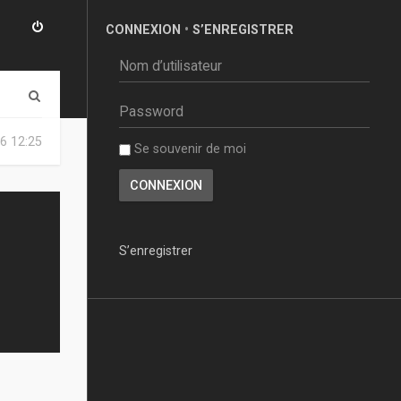
CONNEXION
•
S’ENREGISTRER
R
e
6 12:25
Se souvenir de moi
c
h
e
r
S’enregistrer
c
h
e
r