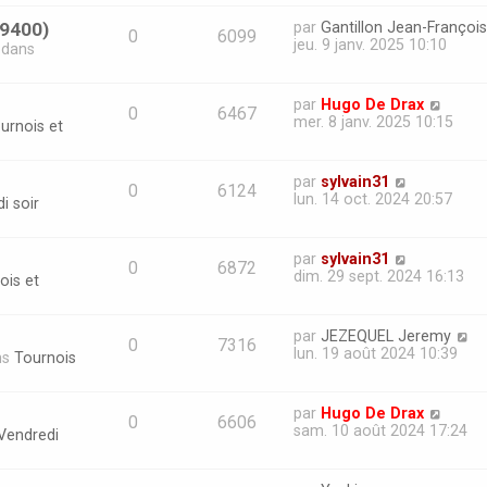
69400)
par
Gantillon Jean-François
0
6099
jeu. 9 janv. 2025 10:10
» dans
par
Hugo De Drax
0
6467
mer. 8 janv. 2025 10:15
urnois et
par
sylvain31
0
6124
lun. 14 oct. 2024 20:57
i soir
par
sylvain31
0
6872
dim. 29 sept. 2024 16:13
ois et
par
JEZEQUEL Jeremy
0
7316
lun. 19 août 2024 10:39
ns
Tournois
par
Hugo De Drax
0
6606
sam. 10 août 2024 17:24
Vendredi