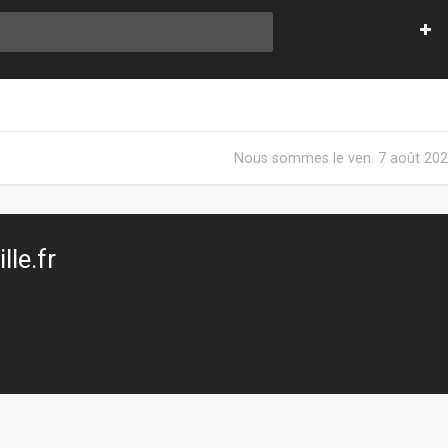
Nous sommes le ven. 7 août 202
le.fr