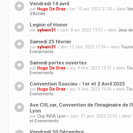
Vendredi 14 avril
par
Hugo De Drax
» lun. 10 avr. 2023 21:30 » dans
Ven
d'Achille
Legion of Honor
par
sylvain31
» sam. 8 avr. 2023 19:57 » dans
Jeux de
Samedi 25 février
par
sylvain31
» dim. 12 févr. 2023 17:34 » dans
Tourno
Evenements
Samedi portes ouvertes
par
Hugo De Drax
» jeu. 9 févr. 2023 15:31 » dans
Tou
Evenements
Convention Soucieu - 1er et 2 Avril 2023
par
Hugo De Drax
» jeu. 9 févr. 2023 15:06 » dans
Tou
Evenements
Ave CIILsar, Convention de l'Imaginaire de l
Lyon
par
Cluji INSA Lyon
» sam. 21 janv. 2023 23:52 » dans
et Evenements
Vendredi 30 Décembre