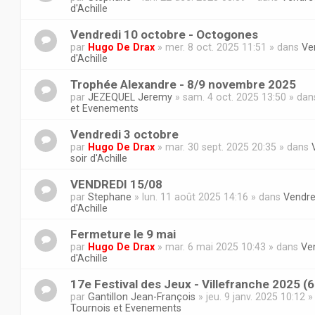
d'Achille
Vendredi 10 octobre - Octogones
par
Hugo De Drax
» mer. 8 oct. 2025 11:51 » dans
Ve
d'Achille
Trophée Alexandre - 8/9 novembre 2025
par
JEZEQUEL Jeremy
» sam. 4 oct. 2025 13:50 » da
et Evenements
Vendredi 3 octobre
par
Hugo De Drax
» mar. 30 sept. 2025 20:35 » dans
soir d'Achille
VENDREDI 15/08
par
Stephane
» lun. 11 août 2025 14:16 » dans
Vendre
d'Achille
Fermeture le 9 mai
par
Hugo De Drax
» mar. 6 mai 2025 10:43 » dans
Ven
d'Achille
17e Festival des Jeux - Villefranche 2025 (
par
Gantillon Jean-François
» jeu. 9 janv. 2025 10:12 
Tournois et Evenements