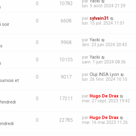
par
Yacki
0
10782
lun. 5 août 2024 21:29
s
par
sylvain31
0
6608
lun. 15 juil. 2024 11:01
 soir
par
Yacki
0
9968
dim. 23 juin 2024 20:43
ns
par
Yacki
0
10135
sam. 1 juin 2024 08:36
s
par
Cluji INSA Lyon
0
9017
lun. 26 févr. 2024 10:10
ournois et
par
Hugo De Drax
0
17211
mer. 27 sept. 2023 19:42
Vendredi
par
Hugo De Drax
0
22785
mar. 16 mai 2023 11:26
endredi