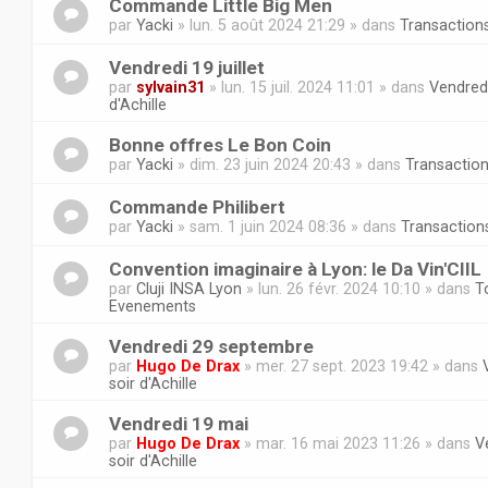
Commande Little Big Men
par
Yacki
» lun. 5 août 2024 21:29 » dans
Transaction
Vendredi 19 juillet
par
sylvain31
» lun. 15 juil. 2024 11:01 » dans
Vendredi
d'Achille
Bonne offres Le Bon Coin
par
Yacki
» dim. 23 juin 2024 20:43 » dans
Transactio
Commande Philibert
par
Yacki
» sam. 1 juin 2024 08:36 » dans
Transaction
Convention imaginaire à Lyon: le Da Vin'CIIL
par
Cluji INSA Lyon
» lun. 26 févr. 2024 10:10 » dans
T
Evenements
Vendredi 29 septembre
par
Hugo De Drax
» mer. 27 sept. 2023 19:42 » dans
soir d'Achille
Vendredi 19 mai
par
Hugo De Drax
» mar. 16 mai 2023 11:26 » dans
V
soir d'Achille