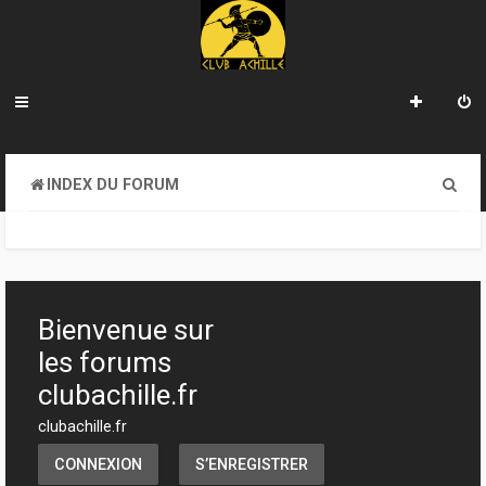
R
INDEX DU FORUM
e
c
h
e
Bienvenue sur
r
les forums
c
clubachille.fr
h
clubachille.fr
e
CONNEXION
S’ENREGISTRER