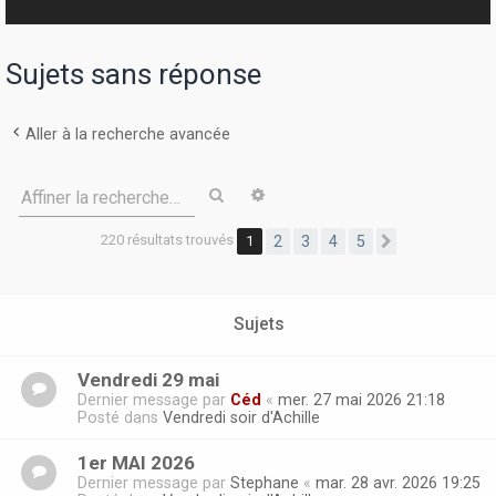
r
Sujets sans réponse
Aller à la recherche avancée
Rechercher
Recherche avancée
Affiner la recherche…
220 résultats trouvés
1
2
3
4
5
Suivante
Sujets
Vendredi 29 mai
Dernier message par
Céd
«
mer. 27 mai 2026 21:18
Posté dans
Vendredi soir d'Achille
1er MAI 2026
Dernier message par
Stephane
«
mar. 28 avr. 2026 19:25