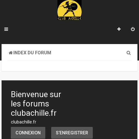
R
INDEX DU FORUM
e
c
h
e
Bienvenue sur
r
les forums
c
clubachille.fr
h
clubachille.fr
e
CONNEXION
S’ENREGISTRER