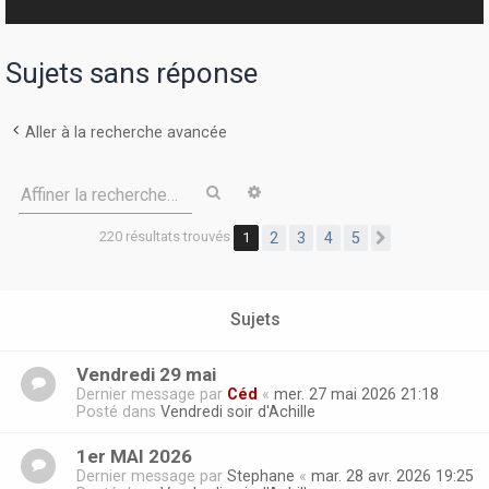
r
Sujets sans réponse
Aller à la recherche avancée
Rechercher
Recherche avancée
Affiner la recherche…
220 résultats trouvés
1
2
3
4
5
Suivante
Sujets
Vendredi 29 mai
Dernier message par
Céd
«
mer. 27 mai 2026 21:18
Posté dans
Vendredi soir d'Achille
1er MAI 2026
Dernier message par
Stephane
«
mar. 28 avr. 2026 19:25