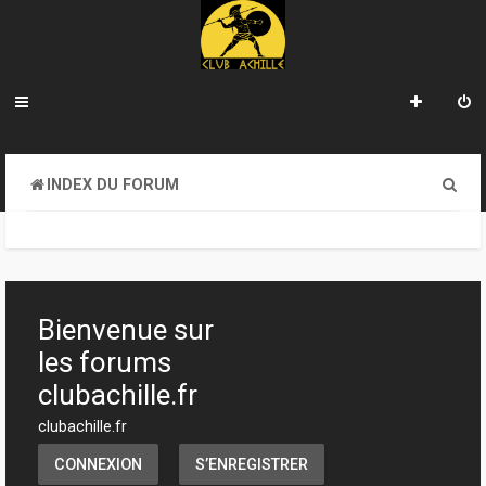
R
INDEX DU FORUM
e
c
h
e
Bienvenue sur
r
les forums
c
clubachille.fr
h
clubachille.fr
e
CONNEXION
S’ENREGISTRER