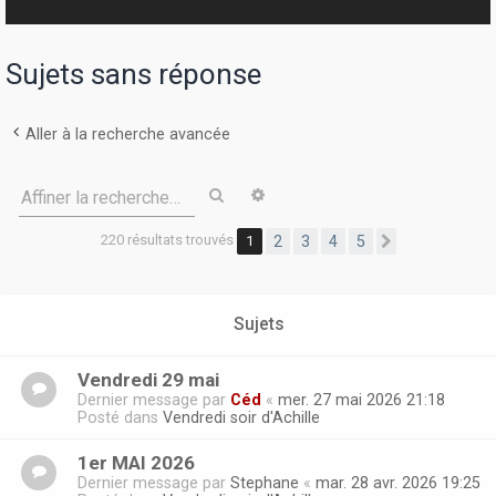
r
Sujets sans réponse
Aller à la recherche avancée
Rechercher
Recherche avancée
Affiner la recherche…
220 résultats trouvés
1
2
3
4
5
Suivante
Sujets
Vendredi 29 mai
Dernier message par
Céd
«
mer. 27 mai 2026 21:18
Posté dans
Vendredi soir d'Achille
1er MAI 2026
Dernier message par
Stephane
«
mar. 28 avr. 2026 19:25