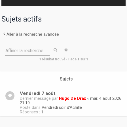
r
Sujets actifs
Aller à la recherche avancée
Rechercher
Recherche avancée
Affiner la recherche…
1 résultat trouvé • Page
1
sur
1
Sujets
Vendredi 7 août
Dernier message par
Hugo De Drax
«
mar. 4 août 2026
21:19
Posté dans
Vendredi soir d'Achille
Réponses :
1