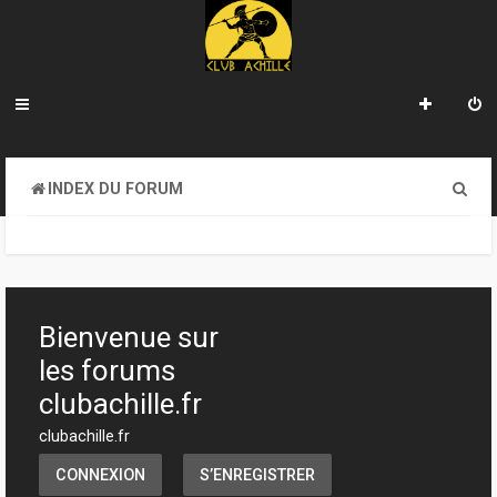
R
INDEX DU FORUM
e
c
h
e
Bienvenue sur
r
les forums
c
clubachille.fr
h
clubachille.fr
e
CONNEXION
S’ENREGISTRER