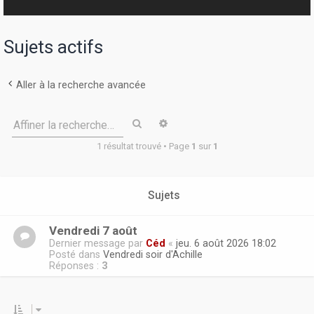
r
Sujets actifs
Aller à la recherche avancée
Rechercher
Recherche avancée
Affiner la recherche…
1 résultat trouvé • Page
1
sur
1
Sujets
Vendredi 7 août
Dernier message par
Céd
«
jeu. 6 août 2026 18:02
Posté dans
Vendredi soir d'Achille
Réponses :
3