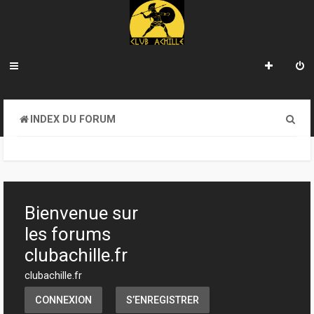
R
INDEX DU FORUM
e
c
h
e
Bienvenue sur
r
les forums
c
clubachille.fr
h
clubachille.fr
e
CONNEXION
S’ENREGISTRER