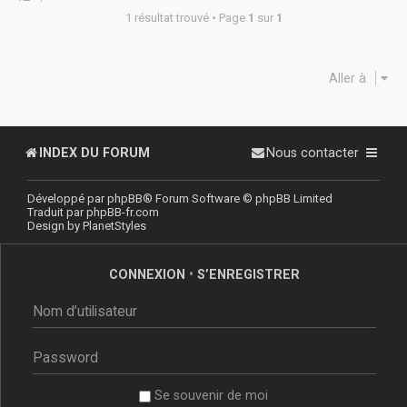
1 résultat trouvé • Page
1
sur
1
Aller à
INDEX DU FORUM
Nous contacter
Développé par
phpBB
® Forum Software © phpBB Limited
Traduit par
phpBB-fr.com
Design by
PlanetStyles
CONNEXION
•
S’ENREGISTRER
Se souvenir de moi