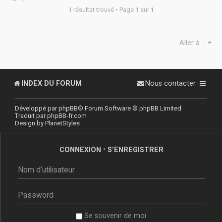
1 résultat trouvé • Page
1
sur
1
Aller à
INDEX DU FORUM
Nous contacter
Développé par
phpBB
® Forum Software © phpBB Limited
Traduit par
phpBB-fr.com
Design by
PlanetStyles
CONNEXION
•
S’ENREGISTRER
Se souvenir de moi