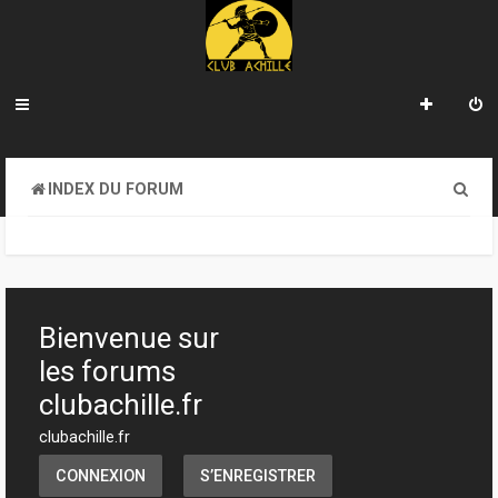
R
INDEX DU FORUM
e
c
h
e
Bienvenue sur
r
les forums
c
clubachille.fr
h
clubachille.fr
e
CONNEXION
S’ENREGISTRER