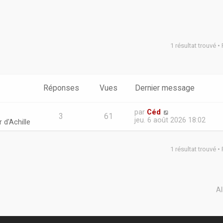
1 résultat trouvé 
Réponses
Vues
Dernier message
par
Céd
3
61
jeu. 6 août 2026 18:02
 d'Achille
1 résultat trouvé 
Al