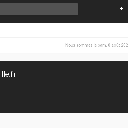
Nous sommes le sam. 8 août 202
le.fr