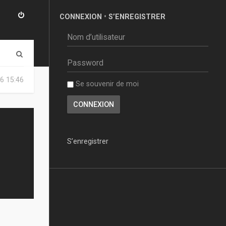
CONNEXION
•
S’ENREGISTRER
R
e
6 15:46
Se souvenir de moi
c
h
e
r
S’enregistrer
c
h
e
r