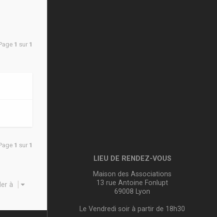
• Page
1
sur
1
• Page
1
sur
1
LIEU DE RENDEZ-VOUS
Maison des Associations
13 rue Antoine Fonlupt
ler à
69008 Lyon
Le Vendredi soir à partir de 18h30