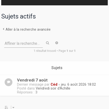
r
Sujets actifs
Aller à la recherche avancée
Rechercher
Recherche avancée
Affiner la recherche…
1 résultat trouvé • Page
1
sur
1
Sujets
Vendredi 7 août
Dernier message par
Céd
«
jeu. 6 août 2026 18:02
Posté dans
Vendredi soir d'Achille
Réponses :
3