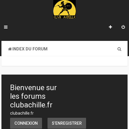
R
INDEX DU FORUM
e
c
h
e
Bienvenue sur
r
les forums
c
clubachille.fr
h
clubachille.fr
e
CONNEXION
S’ENREGISTRER