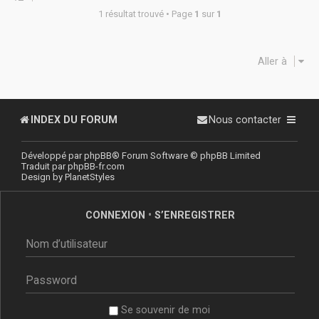
1 résultat trouvé • Page
1
sur
1
Aller à
INDEX DU FORUM
Nous contacter
Développé par
phpBB
® Forum Software © phpBB Limited
Traduit par
phpBB-fr.com
Design by
PlanetStyles
CONNEXION
•
S’ENREGISTRER
Se souvenir de moi