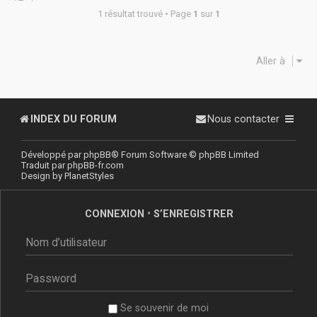
1 résultat trouvé • Page
1
sur
1
Aller à
INDEX DU FORUM
Nous contacter
Développé par
phpBB
® Forum Software © phpBB Limited
Traduit par
phpBB-fr.com
Design by
PlanetStyles
CONNEXION
•
S’ENREGISTRER
Se souvenir de moi