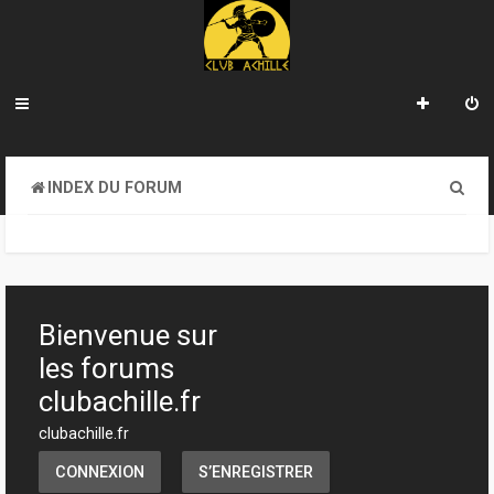
R
INDEX DU FORUM
e
c
h
e
Bienvenue sur
r
les forums
c
clubachille.fr
h
clubachille.fr
e
CONNEXION
S’ENREGISTRER