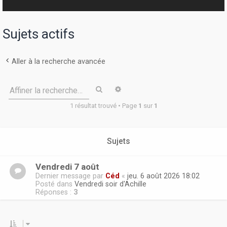
r
Sujets actifs
Aller à la recherche avancée
Rechercher
Recherche avancée
Affiner la recherche…
1 résultat trouvé • Page
1
sur
1
Sujets
Vendredi 7 août
Dernier message par
Céd
«
jeu. 6 août 2026 18:02
Posté dans
Vendredi soir d'Achille
Réponses :
3