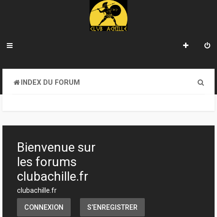
R
INDEX DU FORUM
e
c
h
e
Bienvenue sur
r
les forums
c
clubachille.fr
h
clubachille.fr
e
CONNEXION
S’ENREGISTRER