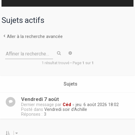
r
Sujets actifs
Aller à la recherche avancée
Rechercher
Recherche avancée
Affiner la recherche…
1 résultat trouvé • Page
1
sur
1
Sujets
Vendredi 7 août
Dernier message par
Céd
«
jeu. 6 août 2026 18:02
Posté dans
Vendredi soir d'Achille
Réponses :
3