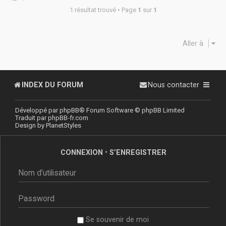
1 résultat trouvé • Page
1
sur
1
Aller à
INDEX DU FORUM
Nous contacter
Développé par
phpBB
® Forum Software © phpBB Limited
Traduit par
phpBB-fr.com
Design by
PlanetStyles
CONNEXION
•
S’ENREGISTRER
Se souvenir de moi