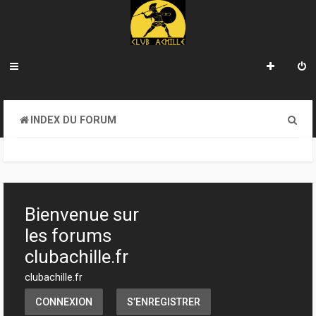
R
INDEX DU FORUM
e
c
h
e
Bienvenue sur
r
les forums
c
clubachille.fr
h
clubachille.fr
e
CONNEXION
S’ENREGISTRER