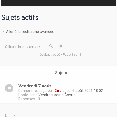
r
Sujets actifs
Aller à la recherche avancée
Rechercher
Recherche avancée
Affiner la recherche…
1 résultat trouvé • Page
1
sur
1
Sujets
Vendredi 7 août
Dernier message par
Céd
«
jeu. 6 août 2026 18:02
Posté dans
Vendredi soir d'Achille
Réponses :
3