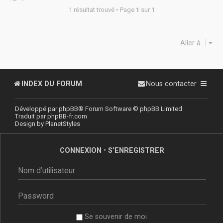
1 résultat trouvé • Page
1
sur
1
Aller à
INDEX DU FORUM
Nous contacter
Développé par
phpBB
® Forum Software © phpBB Limited
Traduit par
phpBB-fr.com
Design by
PlanetStyles
CONNEXION
•
S’ENREGISTRER
Se souvenir de moi