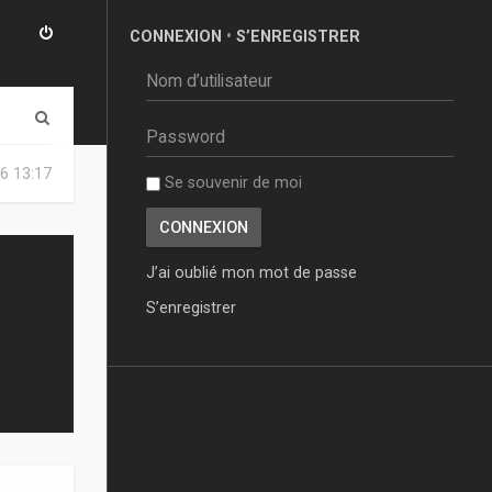
CONNEXION
•
S’ENREGISTRER
R
e
6 13:17
Se souvenir de moi
c
h
e
J’ai oublié mon mot de passe
r
S’enregistrer
c
h
e
r