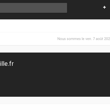
Nous sommes le ven. 7 août 202
le.fr