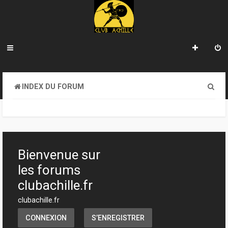
R
INDEX DU FORUM
e
c
h
e
Bienvenue sur
r
les forums
c
clubachille.fr
h
clubachille.fr
e
CONNEXION
S’ENREGISTRER