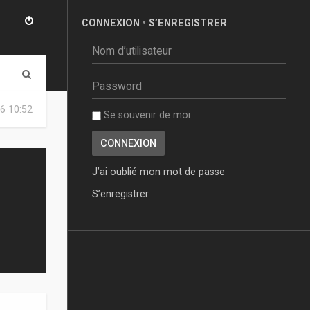
CONNEXION
•
S’ENREGISTRER
R
e
6 10:52
Se souvenir de moi
c
h
e
J’ai oublié mon mot de passe
r
S’enregistrer
c
h
e
r