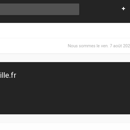
Nous sommes le ven. 7 août 202
le.fr