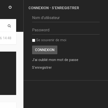
CONNEXION
•
S’ENREGISTRER
R
e
6 14:48
Se souvenir de moi
c
h
e
J’ai oublié mon mot de passe
r
S’enregistrer
c
h
e
r