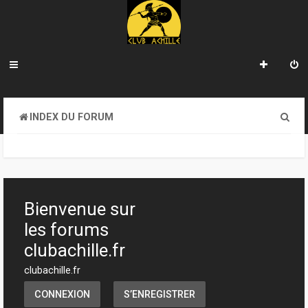
R
INDEX DU FORUM
e
c
h
e
Bienvenue sur
r
les forums
c
clubachille.fr
h
clubachille.fr
e
CONNEXION
S’ENREGISTRER