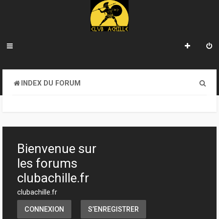
R
INDEX DU FORUM
e
c
h
e
Bienvenue sur
r
les forums
c
clubachille.fr
h
clubachille.fr
e
CONNEXION
S’ENREGISTRER