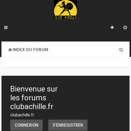
R
INDEX DU FORUM
e
c
h
e
Bienvenue sur
r
les forums
c
clubachille.fr
h
clubachille.fr
e
CONNEXION
S’ENREGISTRER