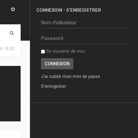
CONNEXION
•
S’ENREGISTRER
R
e
6 19:32
Se souvenir de moi
c
h
e
J’ai oublié mon mot de passe
r
S’enregistrer
c
h
e
r