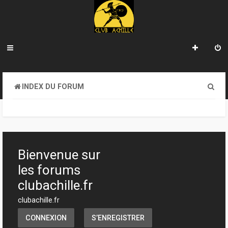
R
INDEX DU FORUM
e
c
h
e
Bienvenue sur
r
les forums
c
clubachille.fr
h
clubachille.fr
e
CONNEXION
S’ENREGISTRER