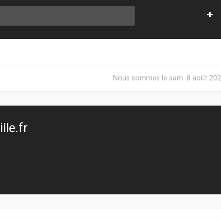
Nous sommes le sam. 8 août 202
le.fr