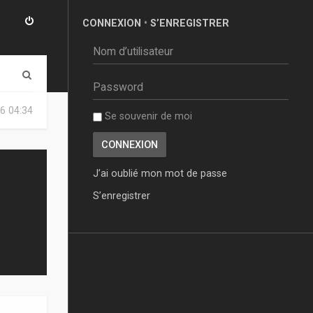
CONNEXION
•
S’ENREGISTRER
R
e
6 04:34
Se souvenir de moi
c
h
e
J’ai oublié mon mot de passe
r
S’enregistrer
c
h
e
r