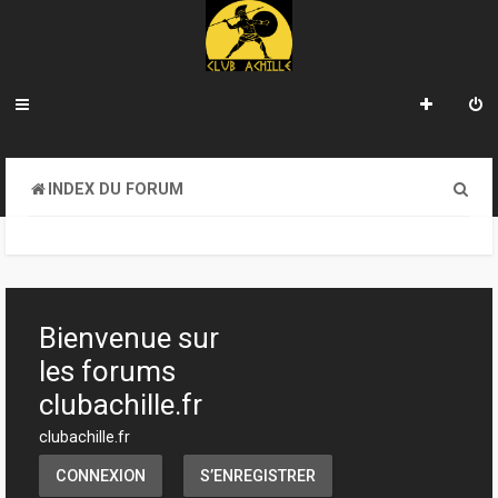
R
INDEX DU FORUM
e
c
h
e
Bienvenue sur
r
les forums
c
clubachille.fr
h
clubachille.fr
e
CONNEXION
S’ENREGISTRER