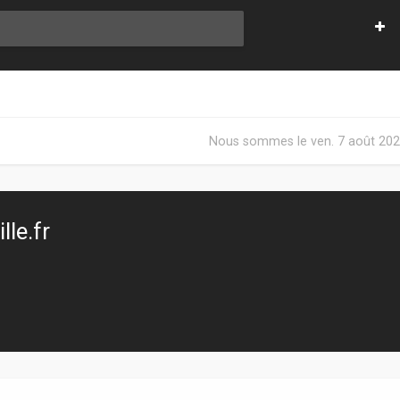
Nous sommes le ven. 7 août 202
le.fr