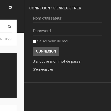
CONNEXION
•
S’ENREGISTRER
R
e
6 18:29
Se souvenir de moi
c
h
e
J’ai oublié mon mot de passe
r
S’enregistrer
c
h
e
r